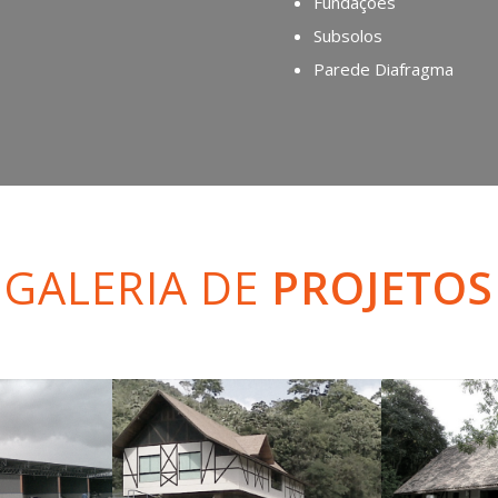
Fundações
Subsolos
Parede Diafragma
GALERIA DE
PROJETOS