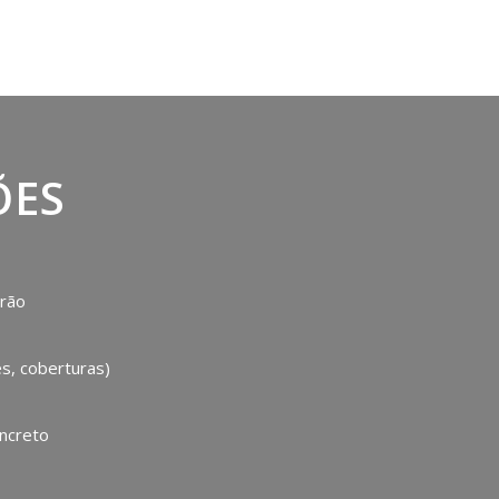
ÕES
drão
s, coberturas)
ncreto